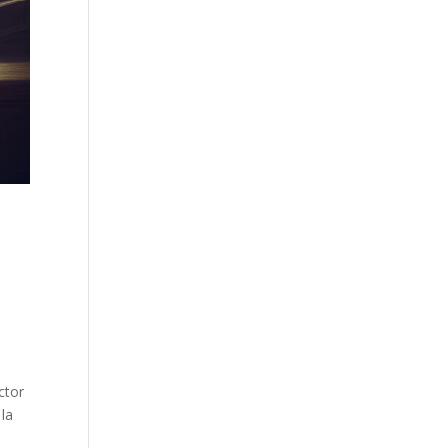
ctor
la