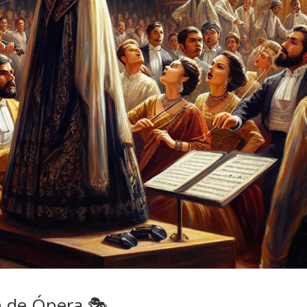
ón de Ópera 🎭