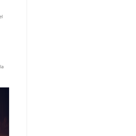
el
la