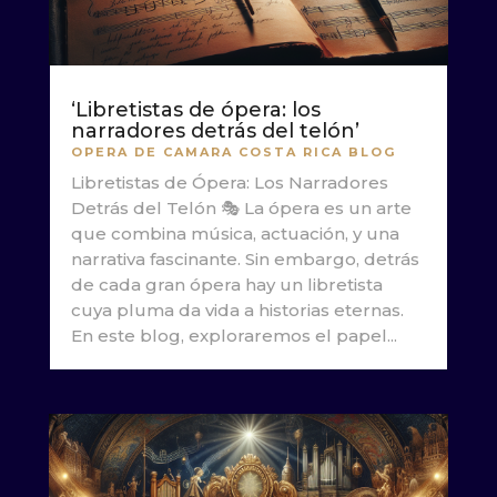
‘Libretistas de ópera: los
narradores detrás del telón’
OPERA DE CAMARA COSTA RICA BLOG
Libretistas de Ópera: Los Narradores
Detrás del Telón 🎭 La ópera es un arte
que combina música, actuación, y una
narrativa fascinante. Sin embargo, detrás
de cada gran ópera hay un libretista
cuya pluma da vida a historias eternas.
En este blog, exploraremos el papel...