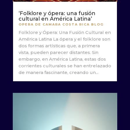
‘Folklore y ópera: una fusión
cultural en América Latina’
OPERA DE CAMARA COSTA RICA BLOG
Folklore y Ópera: Una Fusión Cultural en
América Latina La ópera y el folklore son
dos formas artísticas que, a primera
vista, pueden parecer distantes. Sin
embargo, en América Latina, estas dos
corrientes culturales se han entrelazado
de manera fascinante, creando un...