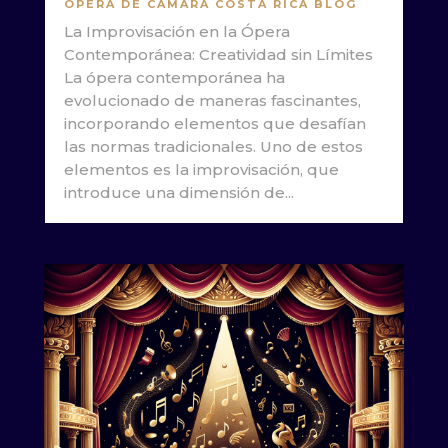
OPERA DE CAMARA COSTA RICA BLOG
La Improvisación en la Ópera
Contemporánea: Creatividad sin Límites
La ópera contemporánea ha
evolucionado de maneras fascinantes,
incorporando elementos que desafían
las normas tradicionales. Uno de estos
elementos es la improvisación, que
introduce una dimensión de...