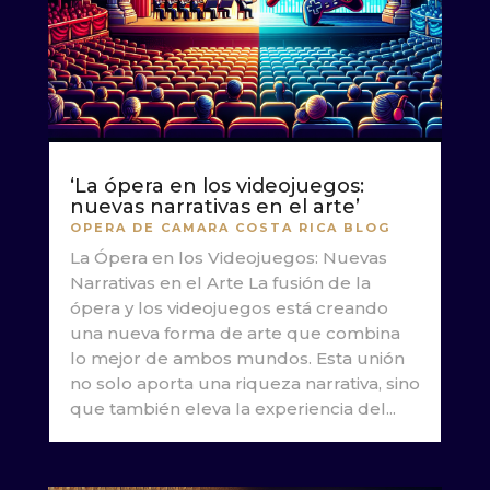
‘La ópera en los videojuegos:
nuevas narrativas en el arte’
OPERA DE CAMARA COSTA RICA BLOG
La Ópera en los Videojuegos: Nuevas
Narrativas en el Arte La fusión de la
ópera y los videojuegos está creando
una nueva forma de arte que combina
lo mejor de ambos mundos. Esta unión
no solo aporta una riqueza narrativa, sino
que también eleva la experiencia del...