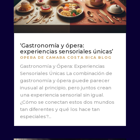
‘Gastronomía y ópera:
experiencias sensoriales únicas’
OPERA DE CAMARA COSTA RICA BLOG
Gastronomía y Ópera: Experiencias
Sensoriales Únicas La combinación de
gastronomía y ópera puede parecer
inusual al principio, pero juntos crean
una experiencia sensorial sin igual.
¿Cómo se conectan estos dos mundos
tan diferentes y qué los hace tan
especiales?...