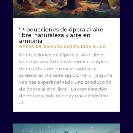
‘Producciones de ópera al aire
libre: naturaleza y arte en
armonía’
OPERA DE CAMARA COSTA RICA BLOG
Producciones de Ópera al Aire Libre:
Naturaleza y Arte en Armonía La ópera
es un arte que ha encantado a las
audiencias durante siglos. Pero, ¿alguna
vez has experimentado una producción
de ópera al aire libre? La combinación
de música, naturaleza y una atmósfera
al...