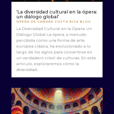
‘La diversidad cultural en la ópera:
un diálogo global’
OPERA DE CAMARA COSTA RICA BLOG
La Diversidad Cultural en la Ópera: Un
Diálogo Global La ópera, a menudo
percibida como una forma de arte
europea clásica, ha evolucionado a lo
largo de los siglos para convertirse en
un verdadero crisol de culturas. En este
artículo, exploraremos cómo la
diversidad...