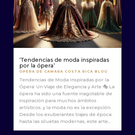
‘Tendencias de moda inspiradas
por la ópera’
OPERA DE CAMARA COSTA RICA BLOG
Tendencias de Moda Inspiradas por la
Ópera: Un Viaje de Elegancia y Arte 🎭 La
ópera ha sido una fuente inagotable de
inspiración para muchos ámbitos
artísticos, y la moda no es la excepción.
Desde los exuberantes trajes de época
hasta las siluetas modernas, este arte...