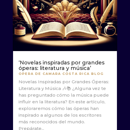
‘Novelas inspiradas por grandes
óperas: literatura y música’
OPERA DE CAMARA COSTA RICA BLOG
Novelas Inspiradas por Grandes Óperas:
Literatura y Música 🎶📚 ¿Alguna vez te
has preguntado cómo la música puede
influir en la literatura? En este artículo,
exploraremos cómo las óperas han
inspirado a algunos de los escritores
más reconocidos del mundo.
Prepárate...