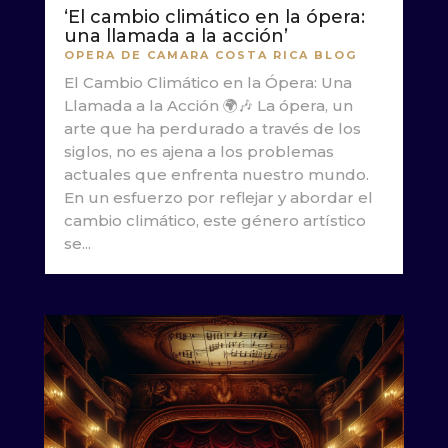
‘El cambio climático en la ópera:
una llamada a la acción’
OPERA DE CAMARA COSTA RICA BLOG
El Cambio Climático en la Ópera: Una
Llamada a la Acción 🌍🎶 La ópera, un
arte que ha perdurado a través de los
siglos, no es ajena a los problemas
actuales que enfrenta nuestro mundo.
En un esfuerzo por reflejar y abordar el
cambio climático, este género artístico
se...