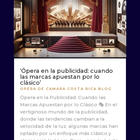
‘Ópera en la publicidad: cuando
las marcas apuestan por lo
clásico’
OPERA DE CAMARA COSTA RICA BLOG
Ópera en la Publicidad: Cuando las
Marcas Apuestan por lo Clásico 🎭 En el
vertiginoso mundo de la publicidad,
donde las tendencias cambian a la
velocidad de la luz, algunas marcas han
optado por un enfoque más clásico y