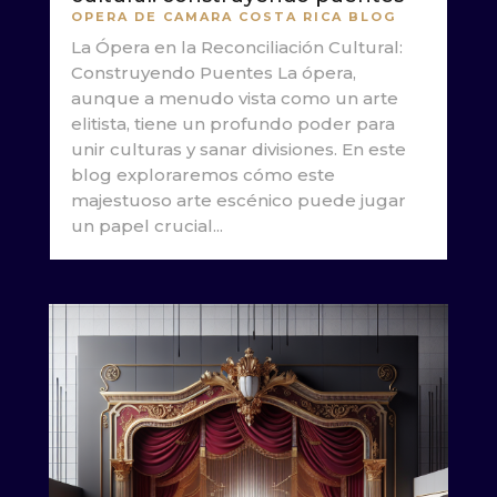
OPERA DE CAMARA COSTA RICA BLOG
La Ópera en la Reconciliación Cultural:
Construyendo Puentes La ópera,
aunque a menudo vista como un arte
elitista, tiene un profundo poder para
unir culturas y sanar divisiones. En este
blog exploraremos cómo este
majestuoso arte escénico puede jugar
un papel crucial...