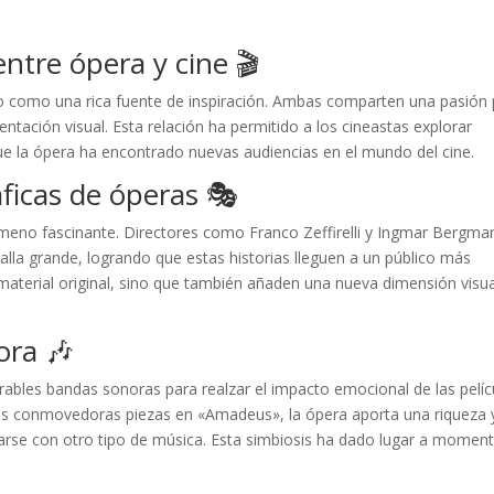
entre ópera y cine 🎬
ido como una rica fuente de inspiración. Ambas comparten una pasión
sentación visual. Esta relación ha permitido a los cineastas explorar
ue la ópera ha encontrado nuevas audiencias en el mundo del cine.
ficas de óperas 🎭
meno fascinante. Directores como Franco Zeffirelli y Ingmar Bergma
alla grande, logrando que estas historias lleguen a un público más
material original, sino que también añaden una nueva dimensión visua
ora 🎶
rables bandas sonoras para realzar el impacto emocional de las pelíc
 las conmovedoras piezas en «Amadeus», la ópera aporta una riqueza 
rarse con otro tipo de música. Esta simbiosis ha dado lugar a momen