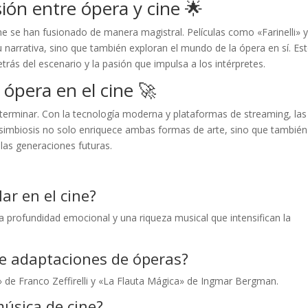
sión entre ópera y cine 🌟
ne se han fusionado de manera magistral. Películas como «Farinelli» 
u narrativa, sino que también exploran el mundo de la ópera en sí. Es
etrás del escenario y la pasión que impulsa a los intérpretes.
 ópera en el cine 🚀
de terminar. Con la tecnología moderna y plataformas de streaming, las
ta simbiosis no solo enriquece ambas formas de arte, sino que también
 las generaciones futuras.
ar en el cine?
a profundidad emocional y una riqueza musical que intensifican la
de adaptaciones de óperas?
a» de Franco Zeffirelli y «La Flauta Mágica» de Ingmar Bergman.
música de cine?