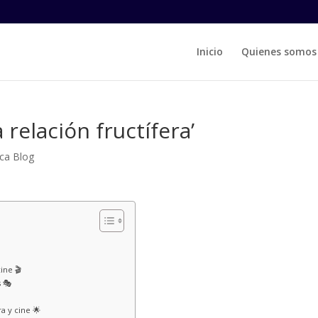
Inicio
Quienes somos
a relación fructífera’
ca Blog
ine 🎬
 🎭
a y cine 🌟