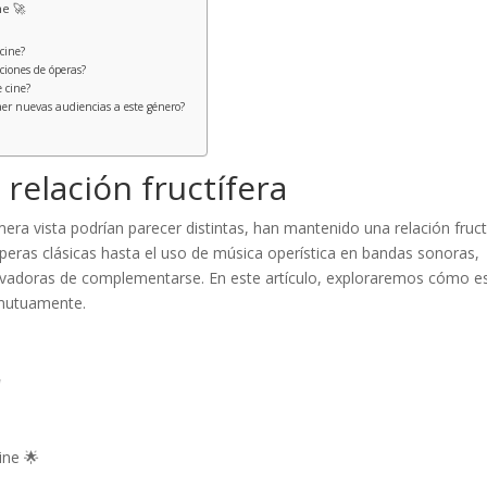
ne 🚀
 cine?
ciones de óperas?
 cine?
aer nuevas audiencias a este género?
 relación fructífera
mera vista podrían parecer distintas, han mantenido una relación fruct
óperas clásicas hasta el uso de música operística en bandas sonoras,
vadoras de complementarse. En este artículo, exploraremos cómo e
 mutuamente.

ine 🌟