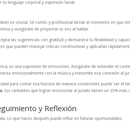
 tu lenguaje corporal y expresión facial.
bién es crucial. Sé cortés y profesional desde el momento en que en
onrisa y asegúrate de proyectar tu voz al hablar.
 acepta las sugerencias con gratitud y demuestra tu flexibilidad y capac
tes que pueden manejar críticas constructivas y aplicarlas rápidament
écnica; es una expresión de emociones. Asegúrate de entender el cont
 Conecta emocionalmente con la música y transmite esa conexión al ju
cidad para contar esa historia de manera convincente puede ser el fa
na
, los cantantes que logran emocionar al jurado tienen un 25% más 
eguimiento y Reflexión
 sala. Lo que haces después puede influir en futuras oportunidades.