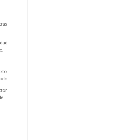
tras
idad
e.
exto
rado.
ctor
de