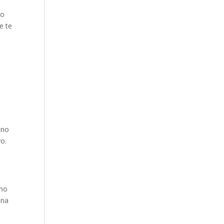
do
e te
 no
vo.
imo
una