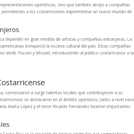
 representaciones operísticas, sino que también atrajo a compañías
s, permitiendo a los costarricenses experimentar un nuevo mundo de
anjeros
ica dependió en gran medida de artistas y compañías extranjeras. La
americanas enriqueció la escena cultural del país. Estas compañías
 Verdi, Puccini y Mozart, introduciendo al público costarricense a la
Costarricense
a, comenzaron a surgir talentos locales que contribuyeron a su
costarricenses se destacaron en el ámbito operístico, tanto a nivel naci
ría Marta López y el tenor Ricardo Fernández hicieron importantes
les
 en Costa Rica es la creación de óperas originales por compositores