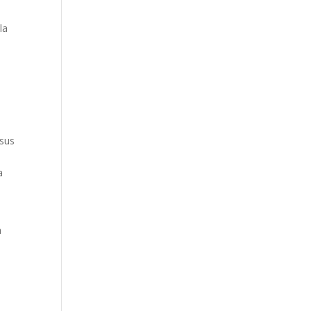
la
 sus
a
a