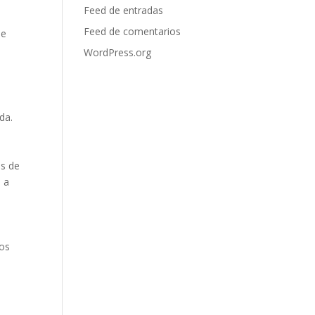
Feed de entradas
Feed de comentarios
ue
WordPress.org
da.
as de
 a
los