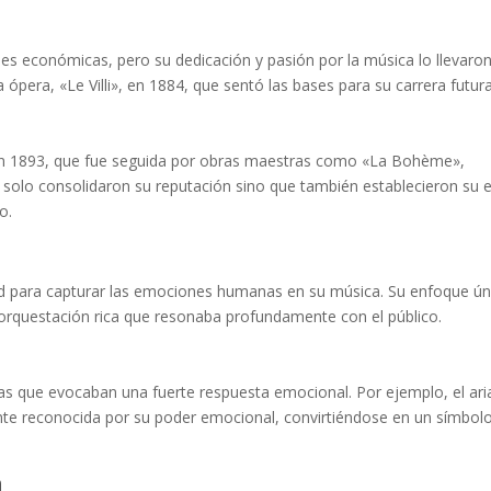
des económicas, pero su dedicación y pasión por la música lo llevaro
pera, «Le Villi», en 1884, que sentó las bases para su carrera futura
en 1893, que fue seguida por obras maestras como «La Bohème»,
solo consolidaron su reputación sino que también establecieron su e
o.
lidad para capturar las emociones humanas en su música. Su enfoque ún
orquestación rica que resonaba profundamente con el público.
as que evocaban una fuerte respuesta emocional. Por ejemplo, el ari
e reconocida por su poder emocional, convirtiéndose en un símbol
n