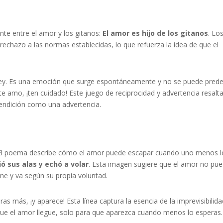
te entre el amor y los gitanos:
El amor es hijo de los gitanos
. Lo
echazo a las normas establecidas, lo que refuerza la idea de que el
ley. Es una emoción que surge espontáneamente y no se puede prede
te amo, ¡ten cuidado! Este juego de reciprocidad y advertencia resalta
bendición como una advertencia.
r. El poema describe cómo el amor puede escapar cuando uno menos l
ió sus alas y echó a volar
. Esta imagen sugiere que el amor no pu
ne y va según su propia voluntad.
as más, ¡y aparece! Esta línea captura la esencia de la imprevisibilida
e el amor llegue, solo para que aparezca cuando menos lo esperas.