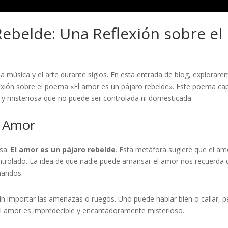
Rebelde: Una Reflexión sobre el
 la música y el arte durante siglos. En esta entrada de blog, explorar
lexión sobre el poema «El amor es un pájaro rebelde». Este poema ca
y misteriosa que no puede ser controlada ni domesticada.
l Amor
osa:
El amor es un pájaro rebelde
. Esta metáfora sugiere que el am
controlado. La idea de que nadie puede amansar el amor nos recuerda
mandos.
in importar las amenazas o ruegos. Uno puede hablar bien o callar, p
 el amor es impredecible y encantadoramente misterioso.