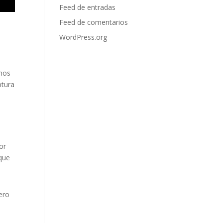
Feed de entradas
Feed de comentarios
WordPress.org
emos
ptura
or
 que
ero