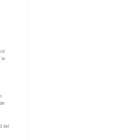
s
cir
 la
o
ede
d del